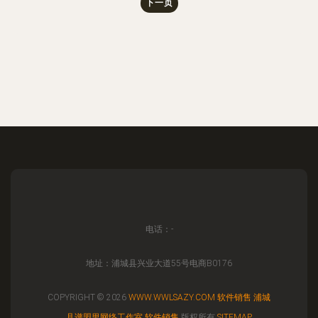
下一页
电话：-
地址：浦城县兴业大道55号电商B0176
COPYRIGHT © 2026
WWW.WWLSAZY.COM
软件销售
浦城
县谱盟里网络工作室
软件销售
版权所有
SITEMAP